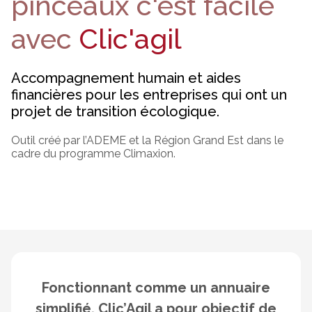
pinceaux
c'est facile avec
c'est facile
avec
Clic'agil
Clic'agil
Accompagnement humain et aides
Accompagnement humain et aides
financières pour les entreprises qui ont un
financières pour les entreprises qui ont un
projet de transition écologique.
projet de transition écologique.
Outil créé par l’ADEME et la Région Grand Est dans le
Outil créé par l’ADEME et la Région Grand Est dans le
cadre du programme Climaxion.
cadre du programme Climaxion.
Fonctionnant comme un annuaire
simplifié, Clic’Agil a pour objectif de