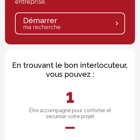
entreprise.
Démarrer
navigate_next
ma recherche
En trouvant le bon interlocuteur,
vous pouvez :
Être accompagné pour conforter et
sécuriser votre projet