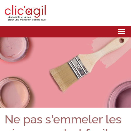
Panneau de gestion des cookies
menu
Ne pas s'emmeler les
Ne pas perdre le fil